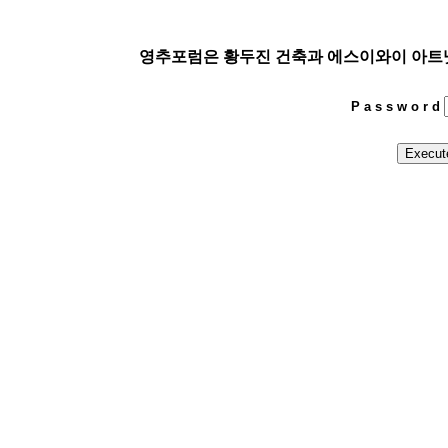
영추포럼은 황두진 건축과 에스이와이 아트넷이 함께
P a s s w o r d