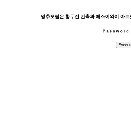
영추포럼은 황두진 건축과 에스이와이 아트넷이 함께
P a s s w o r d