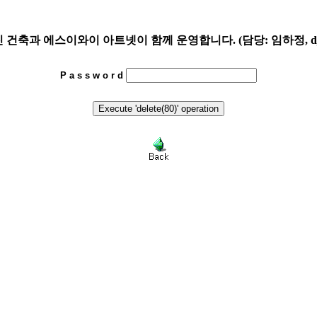
축과 에스이와이 아트넷이 함께 운영합니다. (담당: 임하정, djh4@
P a s s w o r d