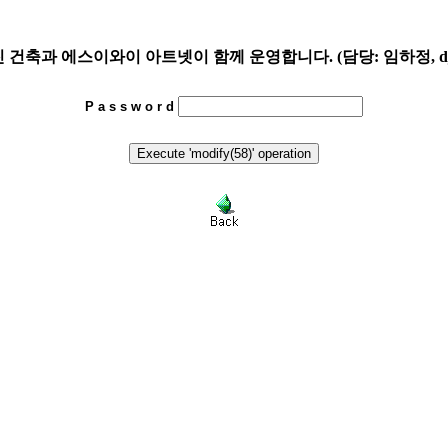
축과 에스이와이 아트넷이 함께 운영합니다. (담당: 임하정, djh4@
P a s s w o r d