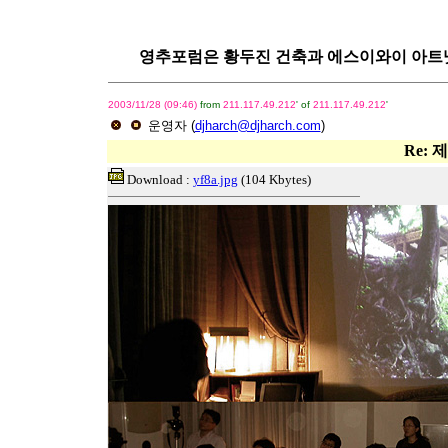
영추포럼은 황두진 건축과 에스이와이 아트넷이 함께
2003/11/28 (09:46)
from
211.117.49.212
' of
211.117.49.212
'
운영자
(
djharch@djharch.com
)
Re:
Download :
yf8a.jpg
(104 Kbytes)