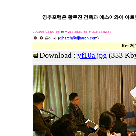
영추포럼은 황두진 건축과 에스이와이 아트넷이 함께
2004/05/03 (09:46)
from
218.38.82.58
' of
218.38.82.58
'
운영자
(
djharch@djharch.com
)
Re: 
Download :
yf10a.jpg
(353 Kby