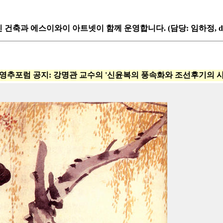
축과 에스이와이 아트넷이 함께 운영합니다. (담당: 임하정, djh4@
 영추포럼 공지: 강명관 교수의 '신윤복의 풍속화와 조선후기의 