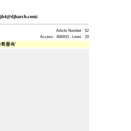
djharch.com)
Article Number : 52
Access : 406933 , Lines : 20
사회풍속'