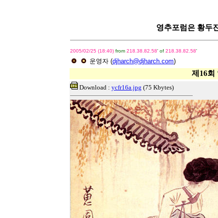
영추포럼은 황두진 건
2005/02/25 (18:40)
from
218.38.82.58
' of
218.38.82.58
'
운영자
(
djharch@djharch.com
)
제16회
Download :
ycfr16a.jpg
(75 Kbytes)