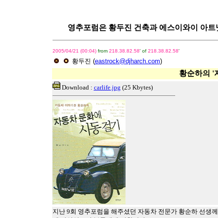
영추포럼은 황두진 건축과 에스이와이 아트넷이 함께
2005/04/21 (00:04)
from
218.38.82.58
' of
218.38.82.58
'
황두진
(
eastrock@djharch.com
)
황순하의 '
Download :
carlife.jpg
(25 Kbytes)
지난 9회 영추포럼을 해주셨던 자동차 전문가 황순하 선생께