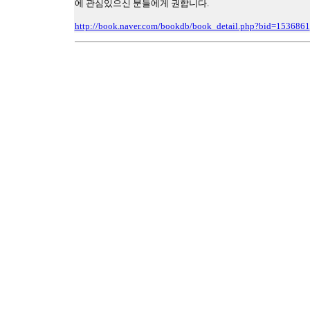
에 관심있으신 분들에게 권합니다.
http://book.naver.com/bookdb/book_detail.php?bid=1536861