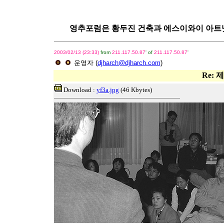
영추포럼은 황두진 건축과 에스이와이 아트넷이 함께
2003/02/13 (23:33)
from
211.117.50.87
' of
211.117.50.87
'
운영자
(
djharch@djharch.com
)
Re:
Download :
yf3a.jpg
(46 Kbytes)