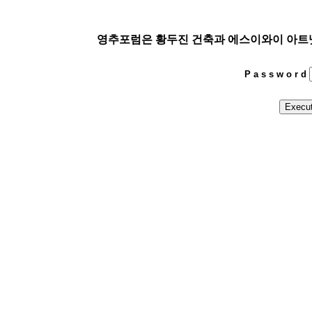
영추포럼은 황두진 건축과 에스이와이 아트넷이 함께
P a s s w o r d